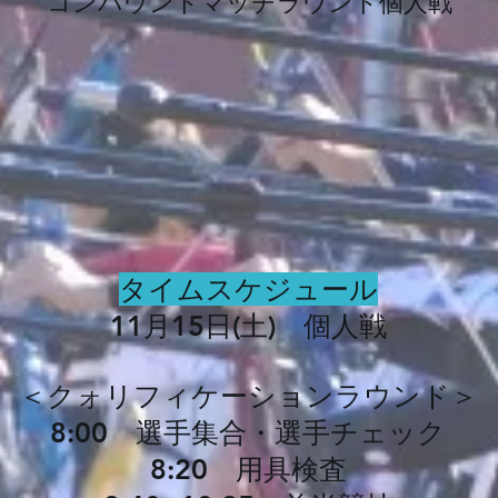
コンパウンドマッチラウンド個人戦
タイムスケジュール
11月15日(土) 個人戦
＜クォリフィケーションラウンド＞
8:00 選手集合・選手チェック
8:20 用具検査