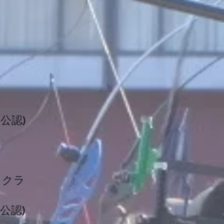
公認)
ックラ
公認)