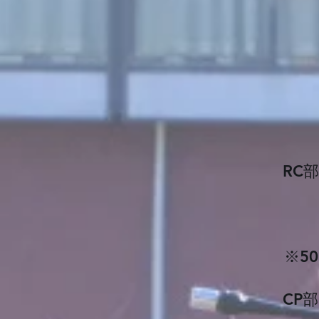
RC
​※
​C