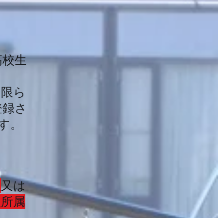
高校生
に限ら
登録さ
す。
生
又は
盟所属