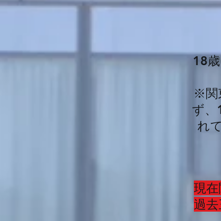
18
​※
ず、
れ
現在
過去