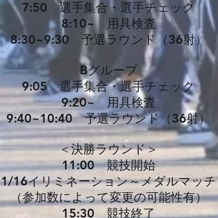
7:50 選手集合・選手チェック
8:10~ 用具検査
8:30~9:30 予選ラウンド（36射）
Bグループ
9:05 選手集合・選手チェック
9:20~ 用具検査
9:40~10:40
予選ラウンド（36射）
＜決勝ラウンド＞
11:00 競技開始
1/16イリミネーション～メダルマッチ
（参加数によって変更の可能性有）
15:30 競技終了