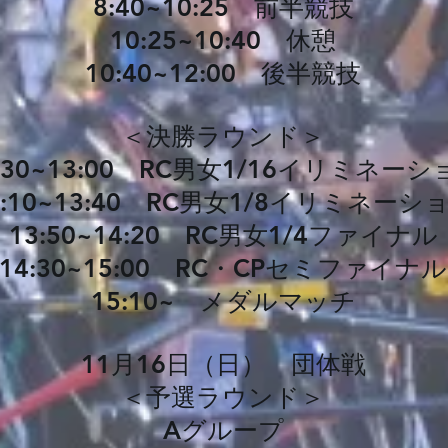
8:40~10:25 前半競技
10:25~10:40 休憩
10:40~12:00 後半競技
＜決勝ラウンド＞
:30~13:00 RC男女1/16イリミネーシ
:10~13:40 RC男女1/8イリミネー
13:50~14:20 RC男女1/4ファイナル
14:30~15:00 RC・CPセミファイナル
15:10~ メダルマッチ
11月16日（日） 団体戦
＜予選ラウンド＞
Aグループ