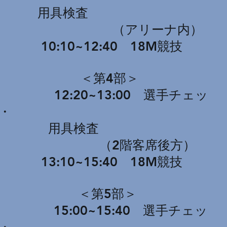
用具検査
（アリーナ内）
10:1
0~12:40 18M競技
＜第4部＞
12
:2
0~13
:0
0 選手チェッ
・
用具検査
（2階客席後方）
13
:1
0~15
:40 18M競技
＜第5部＞
15
:
00~15
:4
0 選手チェッ