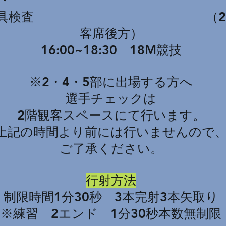
・
具検査
（2
客席後方）
16
:0
0~18
:3
0 18M競技
※2・4・5部に出場する方へ
選手チェックは
2階観客スペースにて行います。
上記の時間より前には行いませんので
​ご了承ください。
行射方法
制限時間1分30秒 3本完射3本矢取り
※練習 2エンド 1分30秒本数無制限