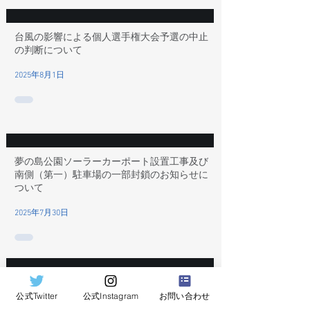
台風の影響による個人選手権大会予選の中止
の判断について
2025年8月1日
夢の島公園ソーラーカーポート設置工事及び
南側（第一）駐車場の一部封鎖のお知らせに
ついて
2025年7月30日
2025年度関東地区ターゲットアーチェリー選
公式Twitter
公式Instagram
お問い合わせ
手権大会について