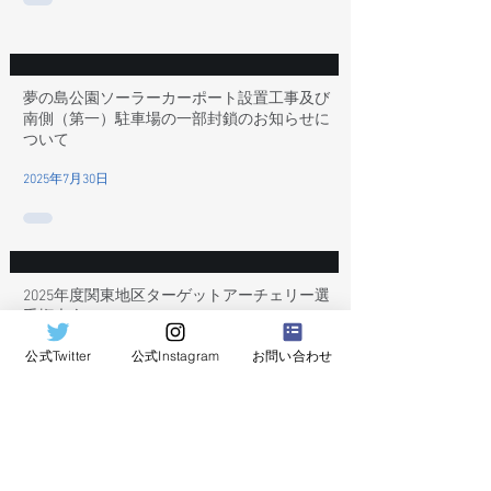
夢の島公園ソーラーカーポート設置工事及び
南側（第一）駐車場の一部封鎖のお知らせに
ついて
2025年7月30日
2025年度関東地区ターゲットアーチェリー選
手権大会について
公式Twitter
公式Instagram
お問い合わせ
2025年7月3日