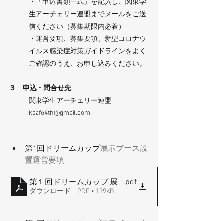
・「申込書類一式」を記入し、関東学
生アーチェリー連盟までメールをご送
信ください（募集期限内必着） 
・運営要項、募集要項、新型コロナウ
イルス感染症対策ガイドラインをよく
ご確認のうえ、お申し込みください。  
３　申込・問合せ先
関東学生アーチェリー連盟 
ksaf64th@gmail.com
第1回ドリームカップ
展示ブース設
置運営要項
.pdf
第１回ドリームカップ 展示ブース設置運営要項
ダウンロード：PDF • 139KB