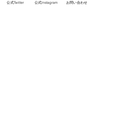
夢の島公園ソーラーカーポート設置工事及び
公式Twitter
公式Instagram
お問い合わせ
南側（第一）駐車場の一部封鎖のお知らせに
ついて
2025年7月30日
2025年度関東地区ターゲットアーチェリー選
手権大会について
2025年7月3日
2025年度 男女リーグ戦について
2025年4月11日