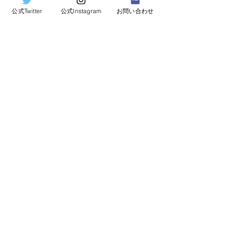
公式Twitter
公式Instagram
お問い合わせ
2025年度関東地区ターゲットアーチェリー選
手権大会について
2025年7月3日
2025年度 男女リーグ戦について
2025年4月11日
令和6年度 関東学生アーチェリーインドア個
人選手権大会について
2024年11月10日