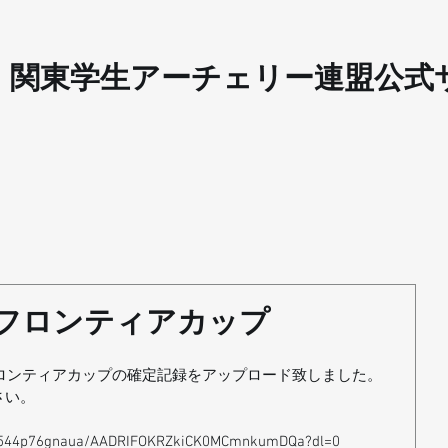
​関東学生アーチェリー連盟公式
9フロンティアカップ
フロンティアカップの確定記録をアップロード致しました。
さい。
6m544p76gnaua/AADRIFOKRZkiCK0MCmnkumDQa?dl=0