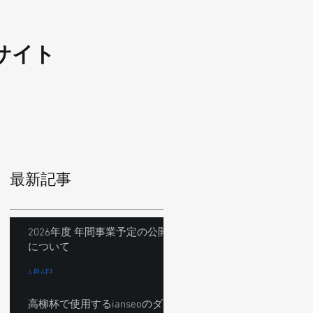
サイト
最新記事
2026年度 年間事業予定の公開
について
4月6日
高柳杯で使用するianseoのダ