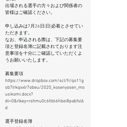
出場される選手の方々および関係者の
皆様はご確認ください。
申し込みは7月26日(日)必着とさせてい
ただきます。
なお、申込される際は、下記の募集要
項と登録名簿に記載されております注
意事項を十分にご確認していただくよ
うお願いいたします。
募集要項
https://www.dropbox.com/scl/fi/qo11g
sb7lrkqxxlr7obeu/2020_kosenyosen_mo
usikomi.docx?
dl=0&rlkey=rshmu0c6fd66hbei8pabfsl6
d
選手登録名簿