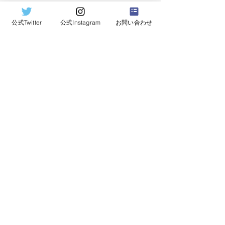
公式Twitter
公式Instagram
お問い合わせ
2025年度関東地区ターゲットアーチェリー選
手権大会について
2025年7月3日
2025年度 男女リーグ戦について
2025年4月11日
令和6年度 関東学生アーチェリーインドア個
人選手権大会について