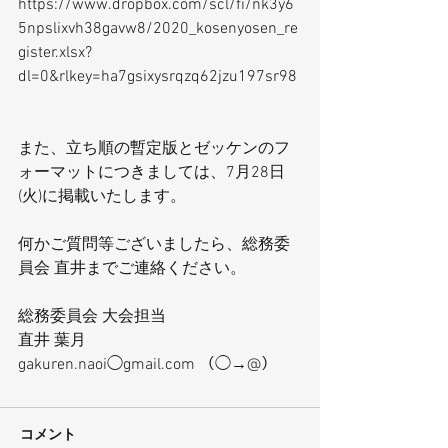
https://www.dropbox.com/scl/fi/nk3y6
5npslixvh38gavw8/2020_kosenyosen_re
gister.xlsx?
dl=0&rlkey=ha7gsixysrqzq62jzu197sr98
また、立ち順の暫定版とゼッケンのフ
ォーマットにつきましては、7月28日
(火)に掲載いたします。
何かご質問等ございましたら、総務委
員会 直井までご連絡ください。
総務委員会 大会担当
直井 葉月
gakuren.naoi◯gmail.com （◯→@）
コメント