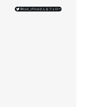
@ksaf_offisialさんをフォロー