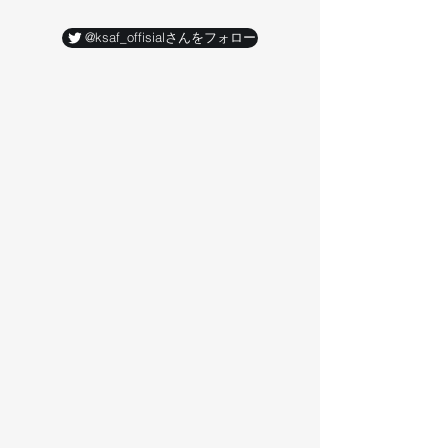
@ksaf_offisialさんをフォロー